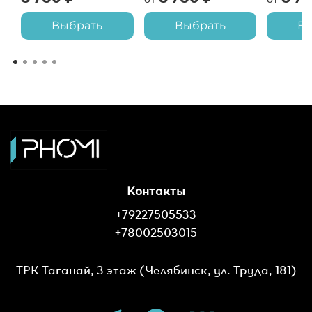
Выбрать
Выбрать
В
Контакты
+79227505533
+78002503015
ТРК Таганай, 3 этаж (Челябинск, ул. Труда, 181)