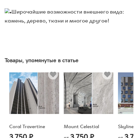
⠀
Широчайшие возможности внешнего вида:
камень, дерево, ткани и многое другое!
Товары, упомянутые в статье
Coral Travertine
Mount Celestial
Skyline
3 750 ₽
3 750 ₽
3 7
от
от